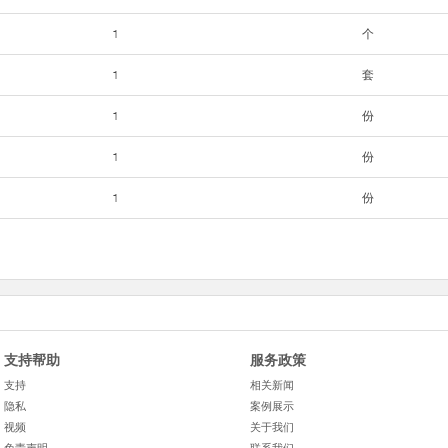
1
个
1
套
1
份
1
份
1
份
支持帮助
服务政策
支持
相关新闻
隐私
案例展示
视频
关于我们