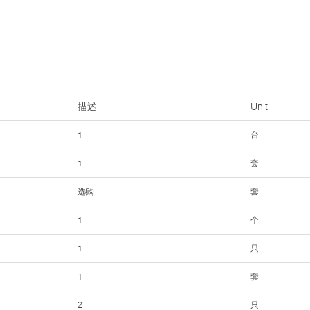
描述
Unit
1
台
1
套
选购
套
1
个
1
只
1
套
2
只