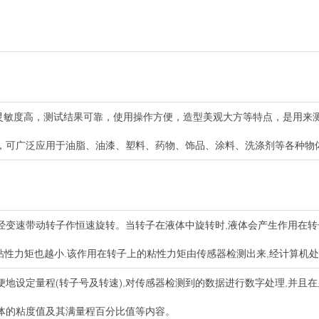
测量灵敏度高，测试结果可靠，使用操作方便，造型美观大方等特点，是用
，可广泛应用于油脂、油漆、塑料、药物、饰品、涂料、洗涤剂等各种物
经变速带动转子作恒速旋转。当转子在液体中旋转时,液体会产生作用在转
该粘性力矩也越小.该作用在转子上的粘性力矩由传感器检测出来,经计算机
地设定量程(转子号及转速),对传感器检测到的数据进行数字处理,并且
体的粘度值及其满量程百分比值等内容。