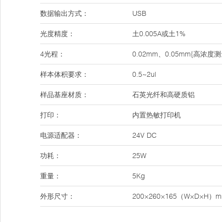
数据输出方式：
USB
光度精度：
土0.005A或土1%
4光程：
0.02mm、0.05mm{高浓度
样本体积要求：
0.5~2ul
样品基座材质：
石英光纤和高硬质铝
打印：
内置热敏打印机
电源适配器：
24V DC
功耗：
25W
重量：
5Kg
外形尺寸：
200×260×165（W×D×H）