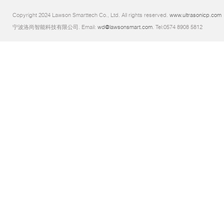
Copyright 2024 Lawson Smarttech Co., Ltd. All rights reserved.
www.ultrasonicp.com
宁波洛尚智能科技有限公司. Email:
wd@lawsonsmart.com
. Tel:0574 8908 5812